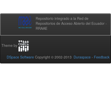
Repositorio integrado a la Red de
Repositorios de Acceso Abierto del Ecuador -
RRAAE
Theme by
DSpace Software
Copyright © 2002-2013
Duraspace
-
Feedback