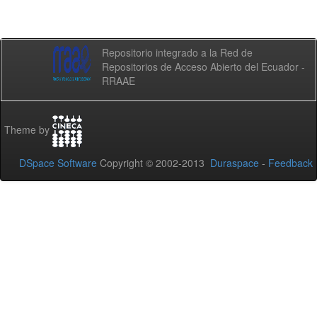
Repositorio integrado a la Red de
Repositorios de Acceso Abierto del Ecuador -
RRAAE
Theme by
DSpace Software
Copyright © 2002-2013
Duraspace
-
Feedback