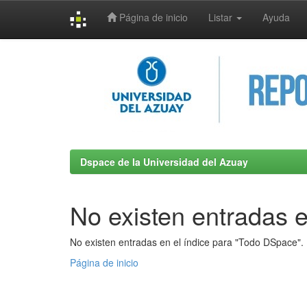
Página de inicio
Listar
Ayuda
Skip
navigation
Dspace de la Universidad del Azuay
No existen entradas e
No existen entradas en el índice para "Todo DSpace".
Página de inicio