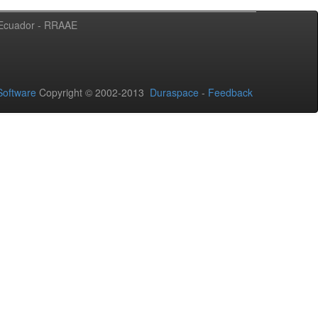
l Ecuador - RRAAE
oftware
Copyright © 2002-2013
Duraspace
-
Feedback