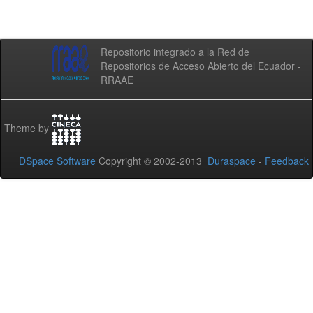
Repositorio integrado a la Red de
Repositorios de Acceso Abierto del Ecuador -
RRAAE
Theme by
DSpace Software
Copyright © 2002-2013
Duraspace
-
Feedback