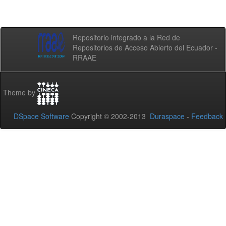
Repositorio integrado a la Red de
Repositorios de Acceso Abierto del Ecuador -
RRAAE
Theme by
DSpace Software
Copyright © 2002-2013
Duraspace
-
Feedback