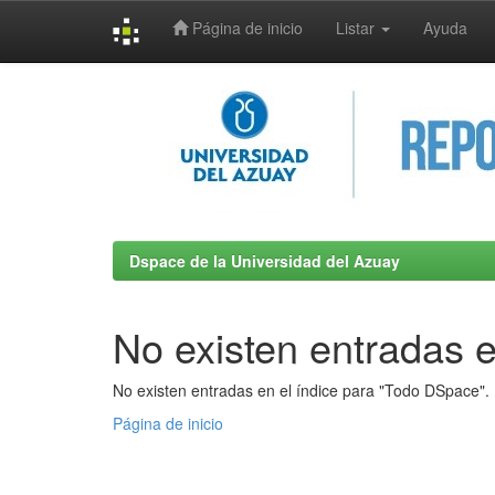
Página de inicio
Listar
Ayuda
Skip
navigation
Dspace de la Universidad del Azuay
No existen entradas e
No existen entradas en el índice para "Todo DSpace".
Página de inicio