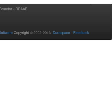
l Ecuador - RRAAE
oftware
Copyright © 2002-2013
Duraspace
-
Feedback