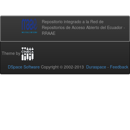
Repositorio integrado a la Red de
Repositorios de Acceso Abierto del Ecuador -
RRAAE
Theme by
DSpace Software
Copyright © 2002-2013
Duraspace
-
Feedback