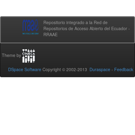
Repositorio integrado a la Red de
Repositorios de Acceso Abierto del Ecuador -
RRAAE
Theme by
DSpace Software
Copyright © 2002-2013
Duraspace
-
Feedback