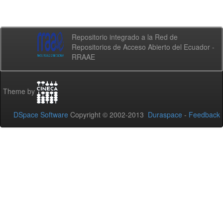
Repositorio integrado a la Red de
Repositorios de Acceso Abierto del Ecuador -
RRAAE
Theme by
DSpace Software
Copyright © 2002-2013
Duraspace
-
Feedback