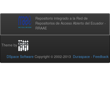
Repositorio integrado a la Red de
Repositorios de Acceso Abierto del Ecuador -
RRAAE
Theme by
DSpace Software
Copyright © 2002-2013
Duraspace
-
Feedback