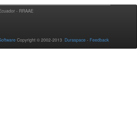
l Ecuador - RRAAE
oftware
Copyright © 2002-2013
Duraspace
-
Feedback