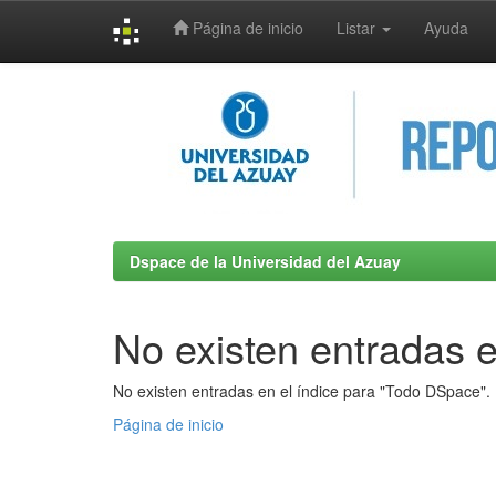
Página de inicio
Listar
Ayuda
Skip
navigation
Dspace de la Universidad del Azuay
No existen entradas e
No existen entradas en el índice para "Todo DSpace".
Página de inicio