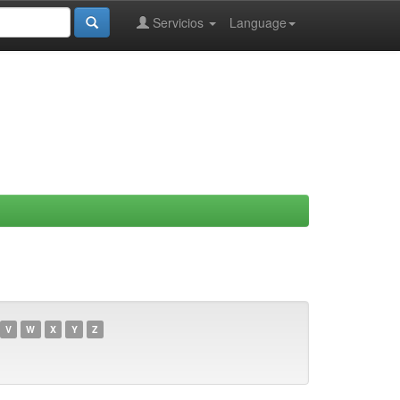
Servicios
Language
V
W
X
Y
Z