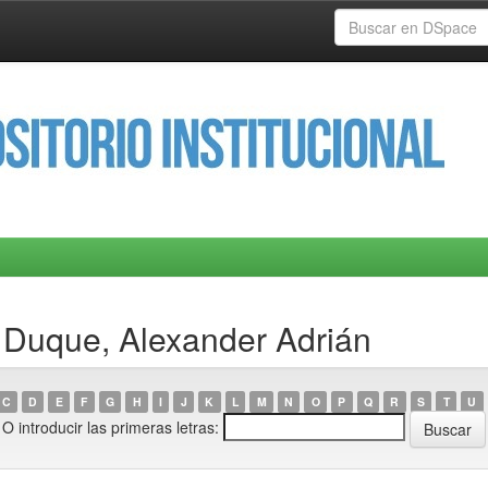
 Duque, Alexander Adrián
C
D
E
F
G
H
I
J
K
L
M
N
O
P
Q
R
S
T
U
O introducir las primeras letras: