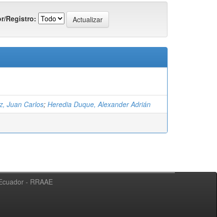
r/Registro:
iz, Juan Carlos
;
Heredia Duque, Alexander Adrián
l Ecuador - RRAAE