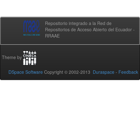
Repositorio integrado a la Red de
Repositorios de Acceso Abierto del Ecuador -
RRAAE
Theme by
DSpace Software
Copyright © 2002-2013
Duraspace
-
Feedback