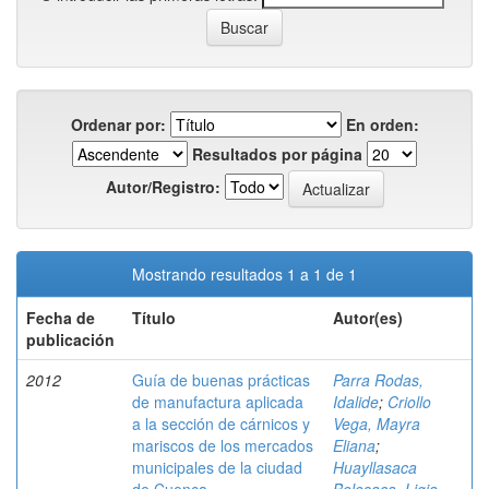
Ordenar por:
En orden:
Resultados por página
Autor/Registro:
Mostrando resultados 1 a 1 de 1
Fecha de
Título
Autor(es)
publicación
2012
Guía de buenas prácticas
Parra Rodas,
de manufactura aplicada
Idalide
;
Criollo
a la sección de cárnicos y
Vega, Mayra
mariscos de los mercados
Eliana
;
municipales de la ciudad
Huayllasaca