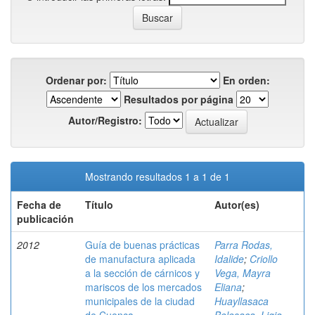
Ordenar por:
En orden:
Resultados por página
Autor/Registro:
Mostrando resultados 1 a 1 de 1
Fecha de
Título
Autor(es)
publicación
2012
Guía de buenas prácticas
Parra Rodas,
de manufactura aplicada
Idalide
;
Criollo
a la sección de cárnicos y
Vega, Mayra
mariscos de los mercados
Eliana
;
municipales de la ciudad
Huayllasaca