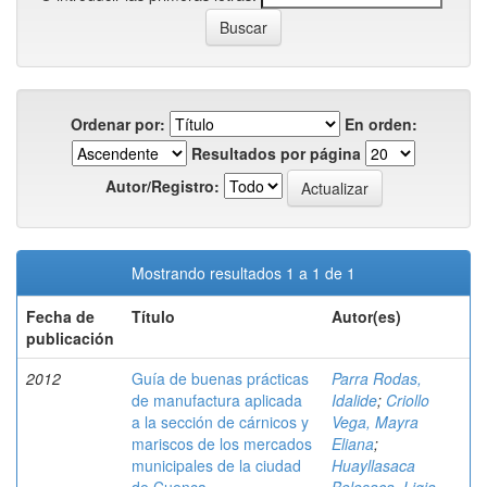
Ordenar por:
En orden:
Resultados por página
Autor/Registro:
Mostrando resultados 1 a 1 de 1
Fecha de
Título
Autor(es)
publicación
2012
Guía de buenas prácticas
Parra Rodas,
de manufactura aplicada
Idalide
;
Criollo
a la sección de cárnicos y
Vega, Mayra
mariscos de los mercados
Eliana
;
municipales de la ciudad
Huayllasaca