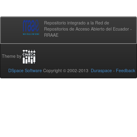
Repositorio integrado a la Red de
Repositorios de Acceso Abierto del Ecuador -
RRAAE
Theme by
DSpace Software
Copyright © 2002-2013
Duraspace
-
Feedback