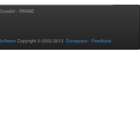
l Ecuador - RRAAE
oftware
Copyright © 2002-2013
Duraspace
-
Feedback