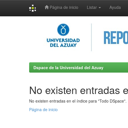
Página de inicio
Listar
Ayuda
Skip
navigation
Dspace de la Universidad del Azuay
No existen entradas e
No existen entradas en el índice para "Todo DSpace".
Página de inicio