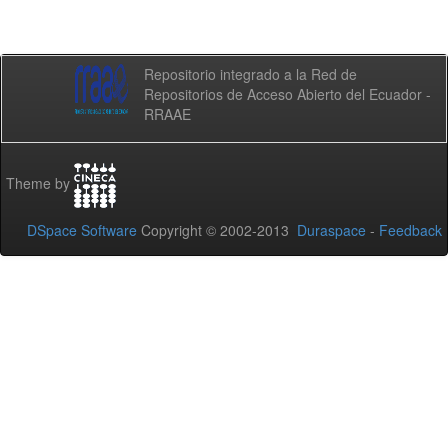
Repositorio integrado a la Red de
Repositorios de Acceso Abierto del Ecuador -
RRAAE
Theme by
DSpace Software
Copyright © 2002-2013
Duraspace
-
Feedback