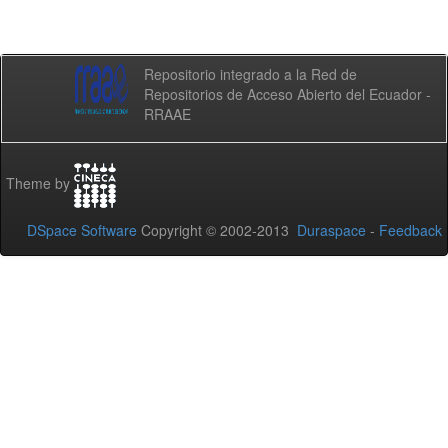
Repositorio integrado a la Red de
Repositorios de Acceso Abierto del Ecuador -
RRAAE
Theme by
DSpace Software
Copyright © 2002-2013
Duraspace
-
Feedback