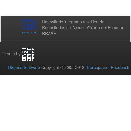
Repositorio integrado a la Red de
Repositorios de Acceso Abierto del Ecuador -
RRAAE
Theme by
DSpace Software
Copyright © 2002-2013
Duraspace
-
Feedback