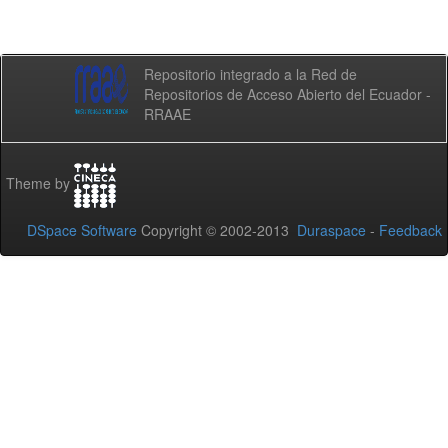
Repositorio integrado a la Red de
Repositorios de Acceso Abierto del Ecuador -
RRAAE
Theme by
DSpace Software
Copyright © 2002-2013
Duraspace
-
Feedback