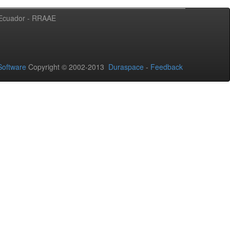
l Ecuador - RRAAE
oftware
Copyright © 2002-2013
Duraspace
-
Feedback