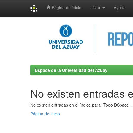
Página de inicio
Listar
Ayuda
Skip
navigation
Dspace de la Universidad del Azuay
No existen entradas e
No existen entradas en el índice para "Todo DSpace".
Página de inicio