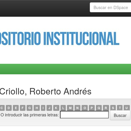
 Criollo, Roberto Andrés
C
D
E
F
G
H
I
J
K
L
M
N
O
P
Q
R
S
T
U
O introducir las primeras letras: