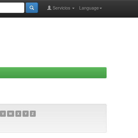
Servicios
Language
V
W
X
Y
Z