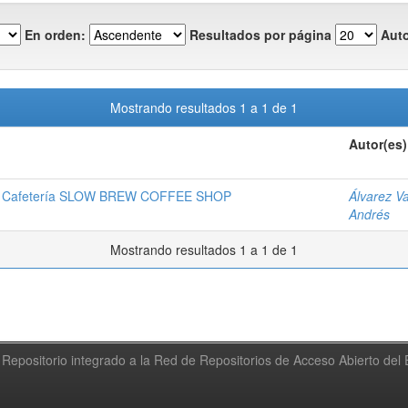
En orden:
Resultados por página
Auto
Mostrando resultados 1 a 1 de 1
Autor(es)
a la Cafetería SLOW BREW COFFEE SHOP
Álvarez Va
Andrés
Mostrando resultados 1 a 1 de 1
Repositorio integrado a la Red de Repositorios de Acceso Abierto de