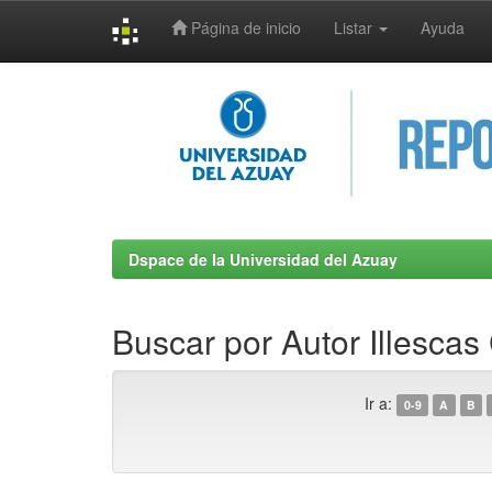
Página de inicio
Listar
Ayuda
Skip
navigation
Dspace de la Universidad del Azuay
Buscar por Autor Illescas
Ir a:
0-9
A
B