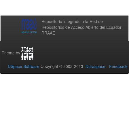
Repositorio integrado a la Red de
Repositorios de Acceso Abierto del Ecuador -
RRAAE
Theme by
DSpace Software
Copyright © 2002-2013
Duraspace
-
Feedback