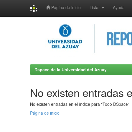
Página de inicio
Listar
Ayuda
Skip
navigation
Dspace de la Universidad del Azuay
No existen entradas e
No existen entradas en el índice para "Todo DSpace".
Página de inicio