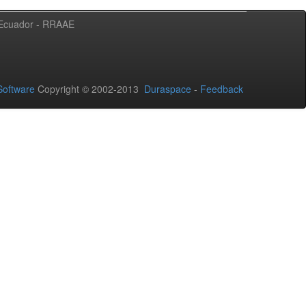
l Ecuador - RRAAE
oftware
Copyright © 2002-2013
Duraspace
-
Feedback