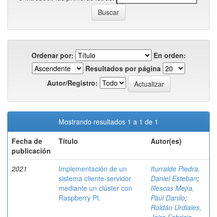
Ordenar por:
En orden:
Resultados por página
Autor/Registro:
Mostrando resultados 1 a 1 de 1
Fecha de
Título
Autor(es)
publicación
2021
Implementación de un
Iturralde Piedra,
sistema cliente-servidor
Daniel Esteban
;
mediante un clúster con
Illescas Mejía,
Raspberry PI.
Paúl Danilo
;
Roldán Urdiales,