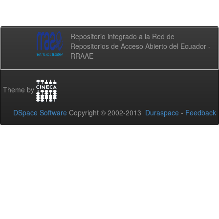
Repositorio integrado a la Red de
Repositorios de Acceso Abierto del Ecuador -
RRAAE
Theme by
DSpace Software
Copyright © 2002-2013
Duraspace
-
Feedback