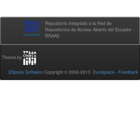
Repositorio integrado a la Red de
Repositorios de Acceso Abierto del Ecuador -
RRAAE
Theme by
DSpace Software
Copyright © 2002-2013
Duraspace
-
Feedback