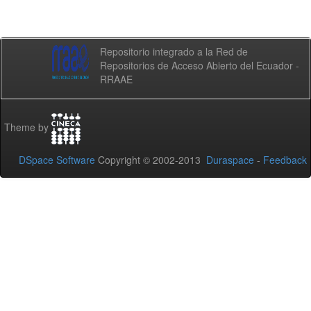
Repositorio integrado a la Red de
Repositorios de Acceso Abierto del Ecuador -
RRAAE
Theme by
DSpace Software
Copyright © 2002-2013
Duraspace
-
Feedback