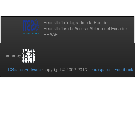
Repositorio integrado a la Red de
Repositorios de Acceso Abierto del Ecuador -
RRAAE
Theme by
DSpace Software
Copyright © 2002-2013
Duraspace
-
Feedback