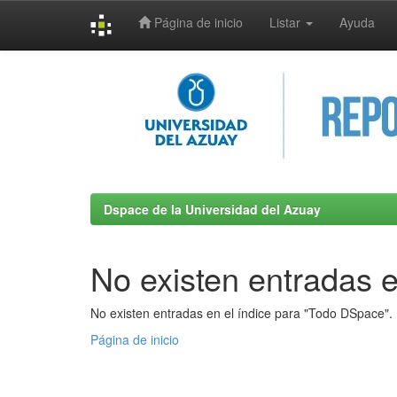
Página de inicio
Listar
Ayuda
Skip
navigation
Dspace de la Universidad del Azuay
No existen entradas e
No existen entradas en el índice para "Todo DSpace".
Página de inicio