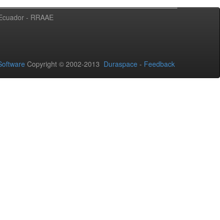
l Ecuador - RRAAE
oftware
Copyright © 2002-2013
Duraspace
-
Feedback