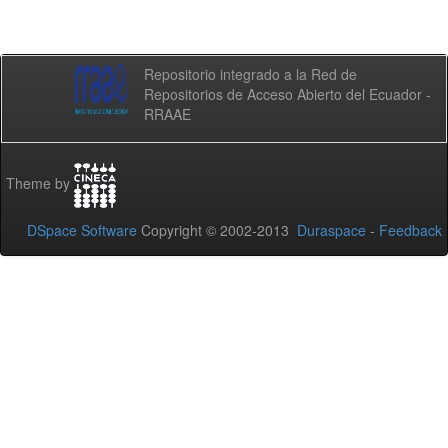
Repositorio integrado a la Red de
Repositorios de Acceso Abierto del Ecuador -
RRAAE
Theme by
DSpace Software
Copyright © 2002-2013
Duraspace
-
Feedback