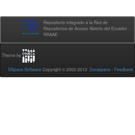
Repositorio integrado a la Red de
Repositorios de Acceso Abierto del Ecuador -
RRAAE
Theme by
DSpace Software
Copyright © 2002-2013
Duraspace
-
Feedback