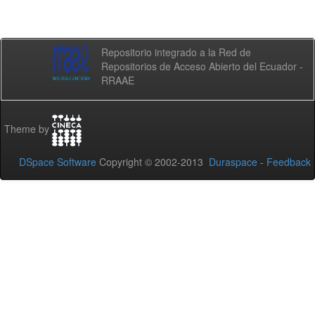
Repositorio integrado a la Red de
Repositorios de Acceso Abierto del Ecuador -
RRAAE
Theme by
DSpace Software
Copyright © 2002-2013
Duraspace
-
Feedback