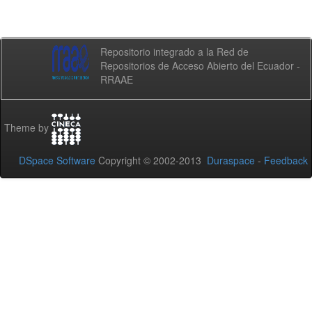
Repositorio integrado a la Red de
Repositorios de Acceso Abierto del Ecuador -
RRAAE
Theme by
DSpace Software
Copyright © 2002-2013
Duraspace
-
Feedback