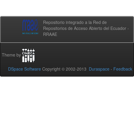
Repositorio integrado a la Red de
Repositorios de Acceso Abierto del Ecuador -
RRAAE
Theme by
DSpace Software
Copyright © 2002-2013
Duraspace
-
Feedback