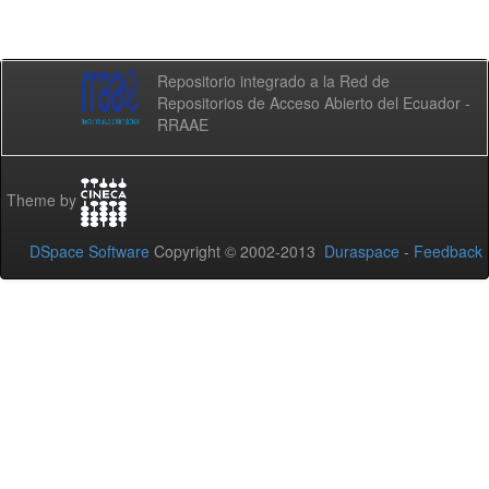
Repositorio integrado a la Red de
Repositorios de Acceso Abierto del Ecuador -
RRAAE
Theme by
DSpace Software
Copyright © 2002-2013
Duraspace
-
Feedback