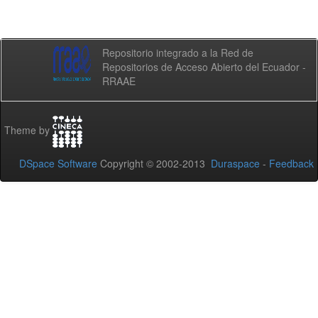
Repositorio integrado a la Red de
Repositorios de Acceso Abierto del Ecuador -
RRAAE
Theme by
DSpace Software
Copyright © 2002-2013
Duraspace
-
Feedback