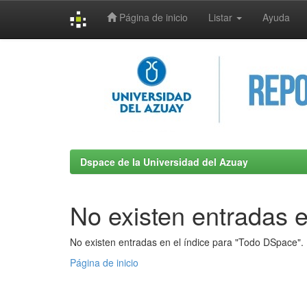
Página de inicio
Listar
Ayuda
Skip
navigation
Dspace de la Universidad del Azuay
No existen entradas e
No existen entradas en el índice para "Todo DSpace".
Página de inicio