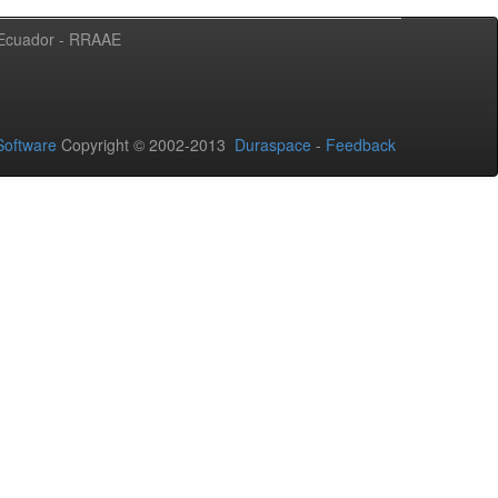
l Ecuador - RRAAE
oftware
Copyright © 2002-2013
Duraspace
-
Feedback