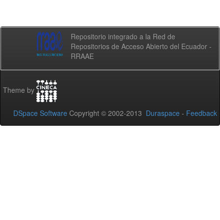
Repositorio integrado a la Red de
Repositorios de Acceso Abierto del Ecuador -
RRAAE
Theme by
DSpace Software
Copyright © 2002-2013
Duraspace
-
Feedback