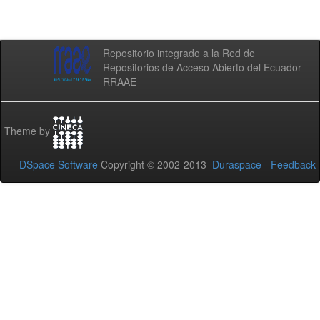
Repositorio integrado a la Red de
Repositorios de Acceso Abierto del Ecuador -
RRAAE
Theme by
DSpace Software
Copyright © 2002-2013
Duraspace
-
Feedback