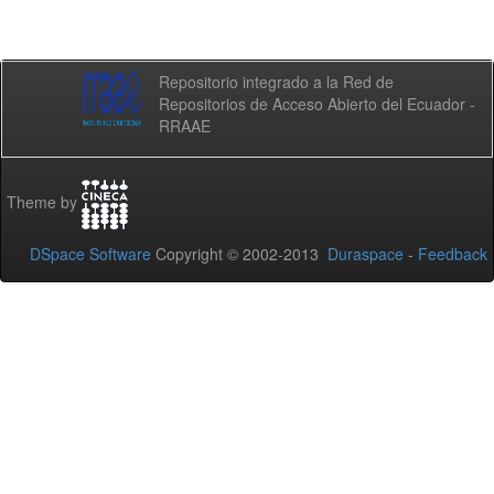
Repositorio integrado a la Red de
Repositorios de Acceso Abierto del Ecuador -
RRAAE
Theme by
DSpace Software
Copyright © 2002-2013
Duraspace
-
Feedback