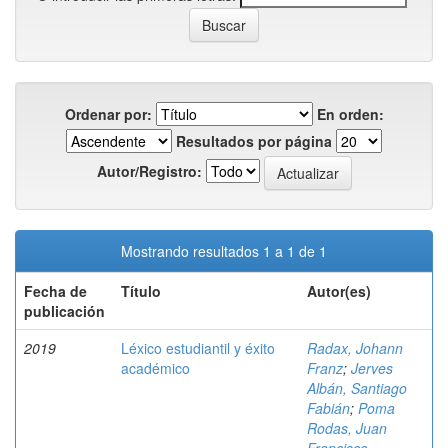
Ordenar por:
En orden:
Resultados por página
Autor/Registro:
Mostrando resultados 1 a 1 de 1
Fecha de
Título
Autor(es)
publicación
2019
Léxico estudiantil y éxito
Radax, Johann
académico
Franz
;
Jerves
Albán, Santiago
Fabián
;
Poma
Rodas, Juan