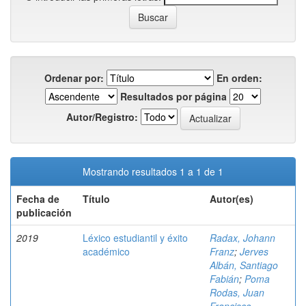
Ordenar por:
En orden:
Resultados por página
Autor/Registro:
Mostrando resultados 1 a 1 de 1
Fecha de
Título
Autor(es)
publicación
2019
Léxico estudiantil y éxito
Radax, Johann
académico
Franz
;
Jerves
Albán, Santiago
Fabián
;
Poma
Rodas, Juan