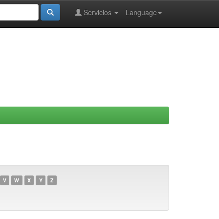
Servicios
Language
V
W
X
Y
Z