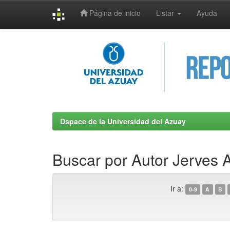
Página de inicio
Listar
Ayuda
Skip
navigation
Dspace de la Universidad del Azuay
Buscar por Autor Jerves 
Ir a:
0-9
A
B