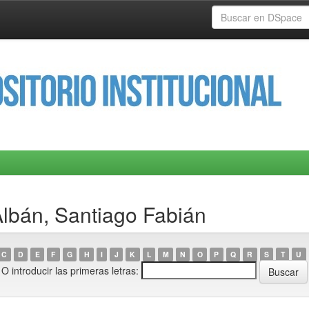
Albán, Santiago Fabián
C
D
E
F
G
H
I
J
K
L
M
N
O
P
Q
R
S
T
U
O introducir las primeras letras: