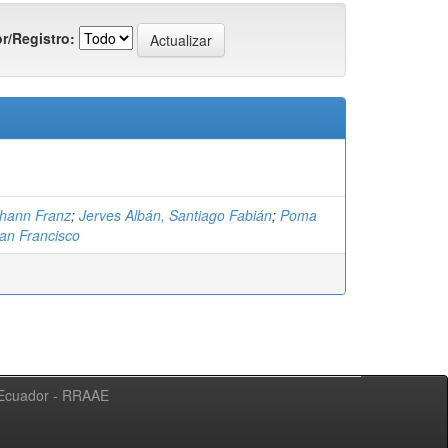
r/Registro:
hann Franz
;
Jerves Albán, Santiago Fabián
;
Poma
an Francisco
l Ecuador - RRAAE