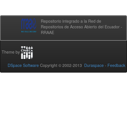
Repositorio integrado a la Red de
Repositorios de Acceso Abierto del Ecuador -
RRAAE
Theme by
DSpace Software
Copyright © 2002-2013
Duraspace
-
Feedback