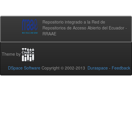
Repositorio integrado a la Red de
Repositorios de Acceso Abierto del Ecuador -
RRAAE
Theme by
DSpace Software
Copyright © 2002-2013
Duraspace
-
Feedback