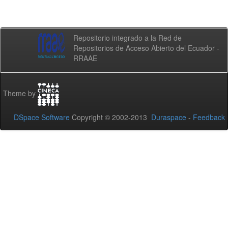
Repositorio integrado a la Red de
Repositorios de Acceso Abierto del Ecuador -
RRAAE
Theme by
DSpace Software
Copyright © 2002-2013
Duraspace
-
Feedback