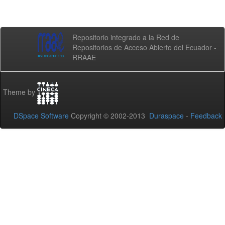
Repositorio integrado a la Red de
Repositorios de Acceso Abierto del Ecuador -
RRAAE
Theme by
DSpace Software
Copyright © 2002-2013
Duraspace
-
Feedback